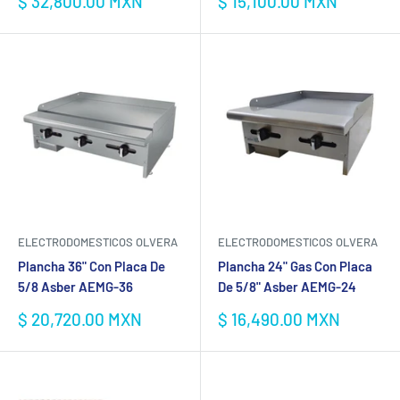
Precio
Precio
$ 32,800.00 MXN
$ 15,100.00 MXN
de
de
venta
venta
ELECTRODOMESTICOS OLVERA
ELECTRODOMESTICOS OLVERA
Plancha 36" Con Placa De
Plancha 24" Gas Con Placa
5/8 Asber AEMG-36
De 5/8" Asber AEMG-24
Precio
Precio
$ 20,720.00 MXN
$ 16,490.00 MXN
de
de
venta
venta