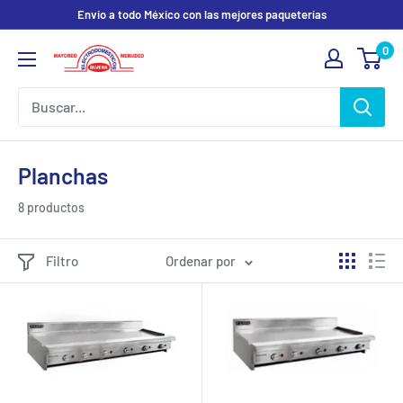
Ir
Envio a todo México con las mejores paqueterías
directamente
0
Electrodomesticos
al
Olvera
contenido
Planchas
8 productos
Filtro
Ordenar por