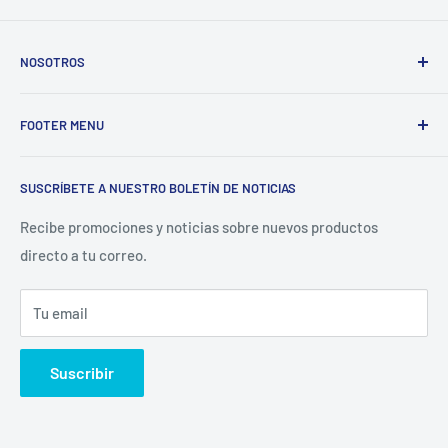
NOSOTROS
Electrodomésticos Olvera
nace en el año 1997, con la idea
FOOTER MENU
de ofrecer refacciones para aparatos electrodomésticos y
equipos de cocina para toda la industria gastronómica,
Inicio
restaurantera e industrial.
SUSCRÍBETE A NUESTRO BOLETÍN DE NOTICIAS
Catálogo
La Empresa
Recibe promociones y noticias sobre nuevos productos
directo a tu correo.
Contacto
Sucursales
Tu email
Buscar
Suscribir