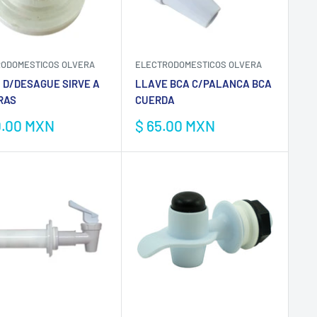
ODOMESTICOS OLVERA
ELECTRODOMESTICOS OLVERA
 D/DESAGUE SIRVE A
LLAVE BCA C/PALANCA BCA
RAS
CUERDA
io
Precio
0.00 MXN
$ 65.00 MXN
de
a
venta