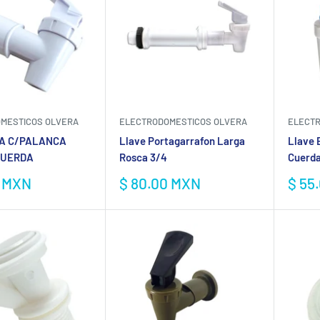
MESTICOS OLVERA
ELECTRODOMESTICOS OLVERA
ELECTR
A C/PALANCA
Llave Portagarrafon Larga
Llave 
CUERDA
Rosca 3/4
Cuerda
Precio
Prec
0 MXN
$ 80.00 MXN
$ 55
de
de
venta
vent