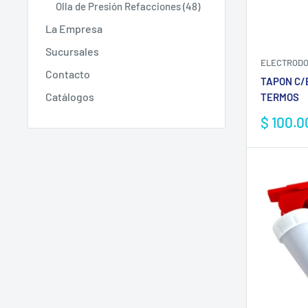
Olla de Presión Refacciones (48)
La Empresa
Sucursales
ELECTRODO
Contacto
TAPON C/
Catálogos
TERMOS
Precio
$ 100.
de
venta