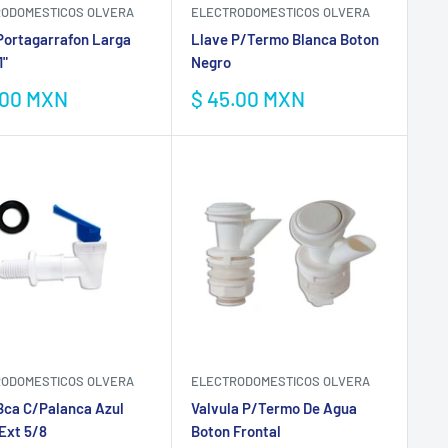
ODOMESTICOS OLVERA
ELECTRODOMESTICOS OLVERA
Portagarrafon Larga
Llave P/Termo Blanca Boton
1"
Negro
io
Precio
.00 MXN
$ 45.00 MXN
de
a
venta
ELECTRODOMESTICOS OLVERA
ODOMESTICOS OLVERA
Valvula P/Termo De Agua
Bca C/Palanca Azul
Boton Frontal
Ext 5/8