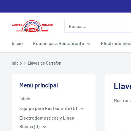
Ir
directamente
al
Electrodomesticos
contenido
Olvera
Inicio
Equipo para Restaurante
Electrodomést
Inicio
Llaves de Garrafón
Llav
Menú principal
Inicio
Mostrando
Equipo para Restaurante (0)
Electrodomésticos y Línea
Blanca (0)