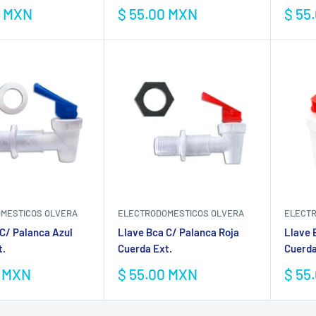
Precio
Prec
$ 55.00 MXN
0 MXN
$ 55
de
de
venta
vent
MESTICOS OLVERA
ELECTRODOMESTICOS OLVERA
ELECTR
C/ Palanca Azul
Llave Bca C/ Palanca Roja
Llave 
t.
Cuerda Ext.
Cuerda
Precio
Prec
0 MXN
$ 55.00 MXN
$ 55
de
de
venta
vent