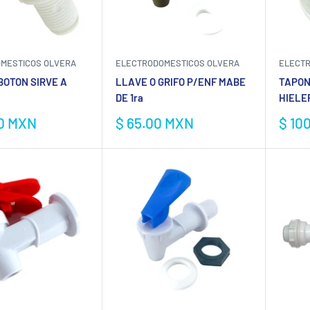
MESTICOS OLVERA
ELECTRODOMESTICOS OLVERA
ELECTR
BOTON SIRVE A
LLAVE O GRIFO P/ENF MABE
TAPON
DE 1ra
HIELE
Precio
Prec
00 MXN
$ 65.00 MXN
$ 10
de
de
venta
vent