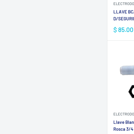
ELECTRODO
LLAVE BC
D/SEGURI
Precio
$ 85.0
de
venta
ELECTRODO
Llave Bla
Rosca 3/4