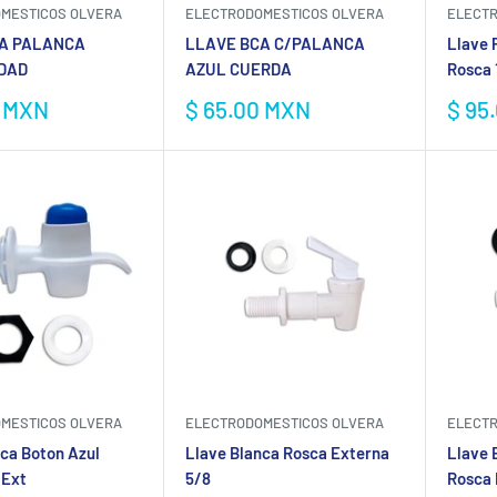
MESTICOS OLVERA
ELECTRODOMESTICOS OLVERA
ELECTR
A PALANCA
LLAVE BCA C/PALANCA
Llave 
DAD
AZUL CUERDA
Rosca 
Precio
Prec
0 MXN
$ 65.00 MXN
$ 95
de
de
venta
vent
ELECTRODOMESTICOS OLVERA
MESTICOS OLVERA
ELECTR
Llave Blanca Rosca Externa
nca Boton Azul
Llave 
5/8
 Ext
Rosca 