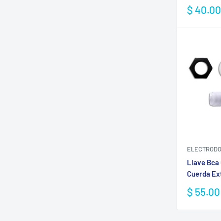
Precio
$ 40.0
de
venta
ELECTRODO
Llave Bca 
Cuerda Ex
Precio
$ 55.0
de
venta