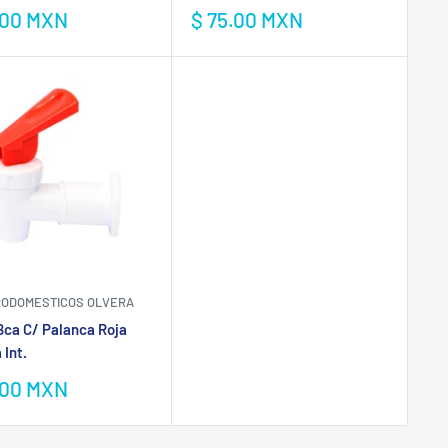
Precio
io
$ 75.00 MXN
.00 MXN
de
venta
a
ODOMESTICOS OLVERA
Bca C/ Palanca Roja
 Int.
io
.00 MXN
a