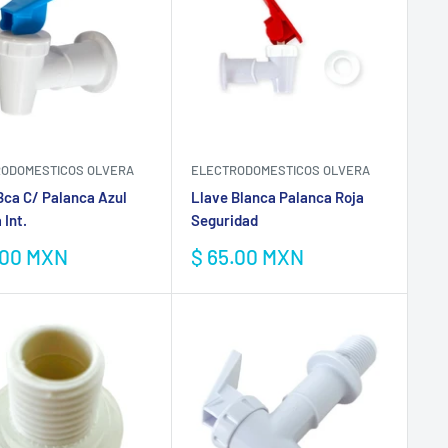
ODOMESTICOS OLVERA
ELECTRODOMESTICOS OLVERA
Bca C/ Palanca Azul
Llave Blanca Palanca Roja
 Int.
Seguridad
io
Precio
.00 MXN
$ 65.00 MXN
de
a
venta