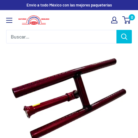
Ir
Envio a todo México con las mejores paqueterías
directamente
0
Electrodomesticos
al
Olvera
contenido