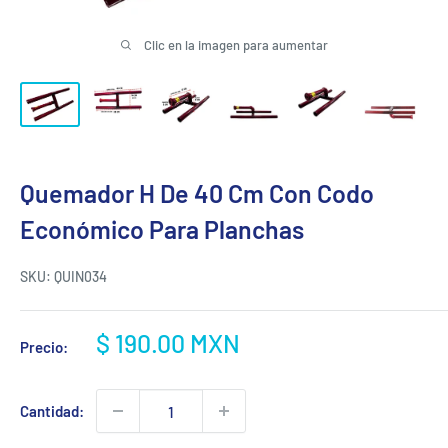
Clic en la imagen para aumentar
Quemador H De 40 Cm Con Codo
Económico Para Planchas
SKU:
QUIN034
Precio
$ 190.00 MXN
Precio:
de
venta
Cantidad: