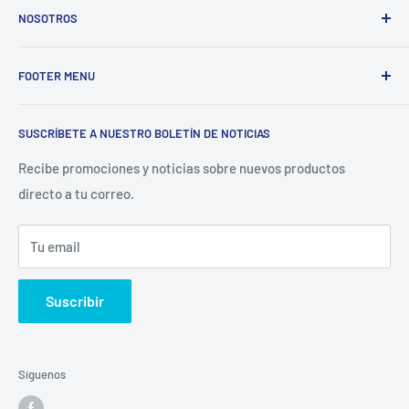
NOSOTROS
Electrodomésticos Olvera
nace en el año 1997, con la idea
FOOTER MENU
de ofrecer refacciones para aparatos electrodomésticos y
equipos de cocina para toda la industria gastronómica,
Inicio
restaurantera e industrial.
SUSCRÍBETE A NUESTRO BOLETÍN DE NOTICIAS
Catálogo
La Empresa
Recibe promociones y noticias sobre nuevos productos
directo a tu correo.
Contacto
Sucursales
Tu email
Buscar
Suscribir
Síguenos