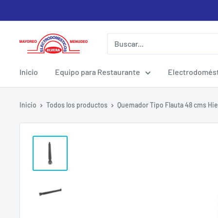
Ir
directamente
al
Electrodomesticos
contenido
Olvera
Inicio
Equipo para Restaurante
Electrodomést
Inicio
Todos los productos
Quemador Tipo Flauta 48 cms Hier