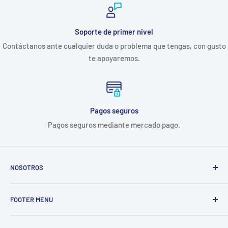
Soporte de primer nivel
Contáctanos ante cualquier duda o problema que tengas, con gusto
te apoyaremos.
Pagos seguros
Pagos seguros mediante mercado pago.
NOSOTROS
Electrodomésticos Olvera
nace en el año 1997, con la idea
FOOTER MENU
de ofrecer refacciones para aparatos electrodomésticos y
equipos de cocina para toda la industria gastronómica,
Inicio