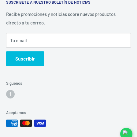
restaurantera e industrial.
SUSCRÍBETE A NUESTRO BOLETÍN DE NOTICIAS
Catálogo
La Empresa
Recibe promociones y noticias sobre nuevos productos
directo a tu correo.
Contacto
Sucursales
Tu email
Buscar
Suscribir
Síguenos
Aceptamos