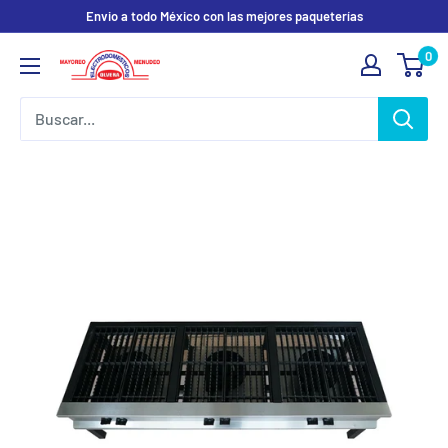
Ir
Envio a todo México con las mejores paqueterías
directamente
0
Electrodomesticos
al
Olvera
contenido