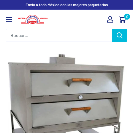
Ir
Envio a todo México con las mejores paqueterías
directamente
0
Electrodomesticos
al
Olvera
contenido