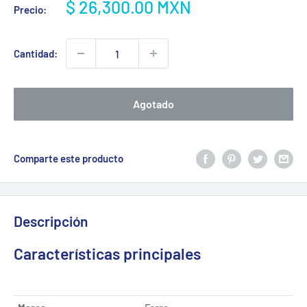
Precio
$ 26,300.00 MXN
Precio:
de
venta
Cantidad:
Agotado
Comparte este producto
Descripción
Características principales