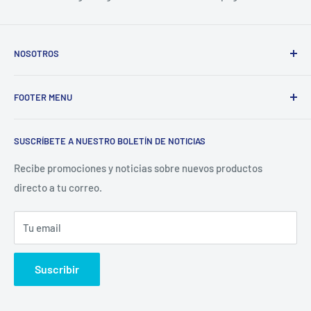
NOSOTROS
Electrodomésticos Olvera
nace en el año 1997, con la idea
FOOTER MENU
de ofrecer refacciones para aparatos electrodomésticos y
equipos de cocina para toda la industria gastronómica,
Inicio
restaurantera e industrial.
SUSCRÍBETE A NUESTRO BOLETÍN DE NOTICIAS
Catálogo
La Empresa
Recibe promociones y noticias sobre nuevos productos
directo a tu correo.
Contacto
Sucursales
Tu email
Buscar
Suscribir