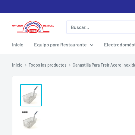
Ir
directamente
al
Electrodomesticos
contenido
Olvera
Inicio
Equipo para Restaurante
Electrodomést
Inicio
Todos los productos
Canastilla Para Freír Acero Inoxida