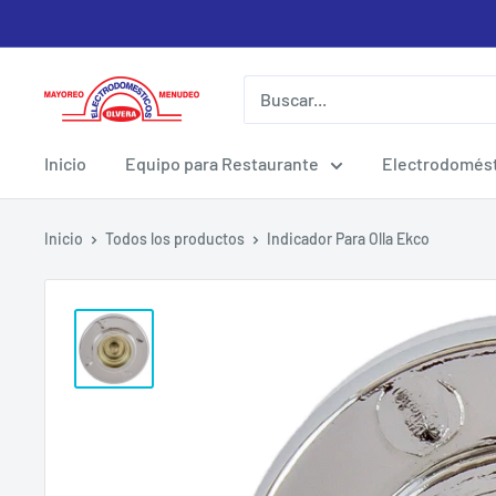
Ir
directamente
al
Electrodomesticos
contenido
Olvera
Inicio
Equipo para Restaurante
Electrodomést
Inicio
Todos los productos
Indicador Para Olla Ekco