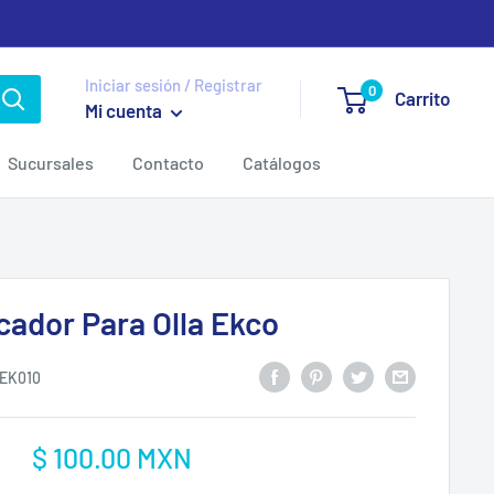
Iniciar sesión / Registrar
0
Carrito
Mi cuenta
Sucursales
Contacto
Catálogos
cador Para Olla Ekco
EK010
Precio
$ 100.00 MXN
:
de