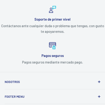
Soporte de primer nivel
Contáctanos ante cualquier duda o problema que tengas, con gusto
te apoyaremos.
Pagos seguros
Pagos seguros mediante mercado pago.
NOSOTROS
Electrodomésticos Olvera
nace en el año 1997, con la idea
FOOTER MENU
de ofrecer refacciones para aparatos electrodomésticos y
equipos de cocina para toda la industria gastronómica,