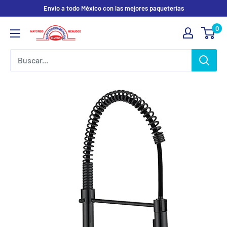
Ir
Envio a todo México con las mejores paqueterías
directamente
0
Electrodomesticos
al
Olvera
contenido