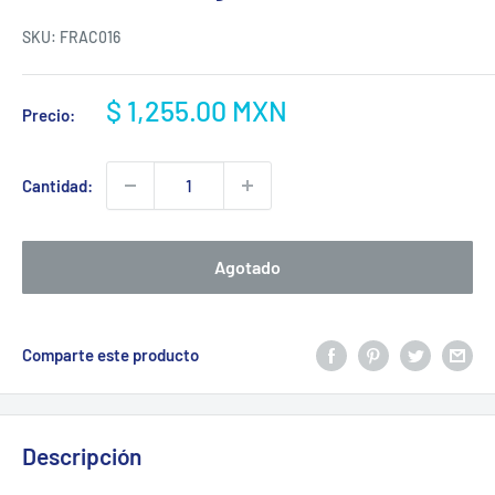
SKU:
FRAC016
Precio
$ 1,255.00 MXN
Precio:
de
venta
Cantidad:
Agotado
Comparte este producto
Descripción