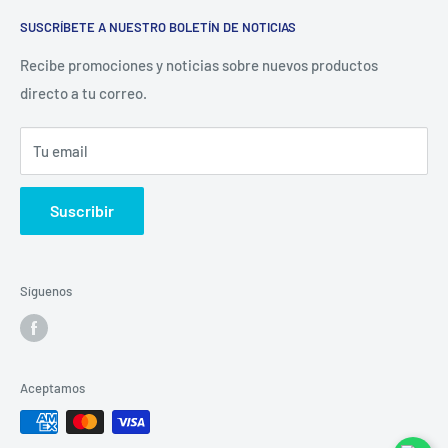
Inicio
restaurantera e industrial.
SUSCRÍBETE A NUESTRO BOLETÍN DE NOTICIAS
Catálogo
La Empresa
Recibe promociones y noticias sobre nuevos productos
directo a tu correo.
Contacto
Sucursales
Tu email
Buscar
Suscribir
Síguenos
Aceptamos