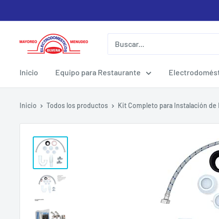
Ir
directamente
al
Electrodomesticos
contenido
Olvera
Inicio
Equipo para Restaurante
Electrodomést
Inicio
Todos los productos
Kit Completo para Instalación de 