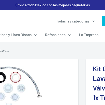
Envio a todo México con las mejores paqueterías
Todas las categorias
icos y Línea Blanca
Refacciones
La Empresa
Lava...
Kit
Lav
Válv
1x 