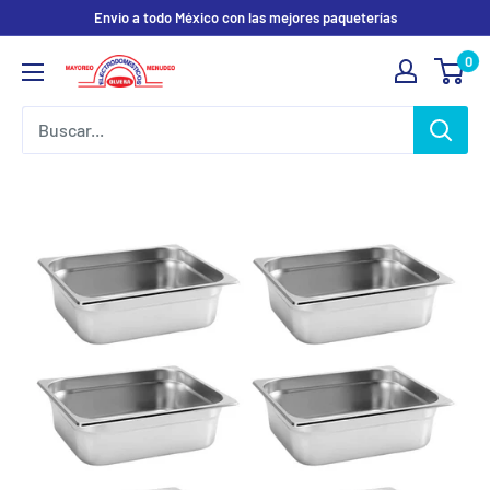
Ir
Envio a todo México con las mejores paqueterías
directamente
0
Electrodomesticos
al
Olvera
contenido