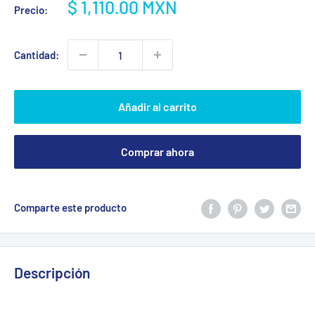
Precio
$ 1,110.00 MXN
Precio:
de
venta
Cantidad:
Añadir al carrito
Comprar ahora
Comparte este producto
Descripción