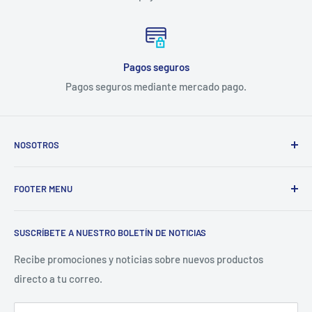
Pagos seguros
Pagos seguros mediante mercado pago.
NOSOTROS
Electrodomésticos Olvera
nace en el año 1997, con la idea
FOOTER MENU
de ofrecer refacciones para aparatos electrodomésticos y
equipos de cocina para toda la industria gastronómica,
Inicio
restaurantera e industrial.
SUSCRÍBETE A NUESTRO BOLETÍN DE NOTICIAS
Catálogo
La Empresa
Recibe promociones y noticias sobre nuevos productos
directo a tu correo.
Contacto
Sucursales