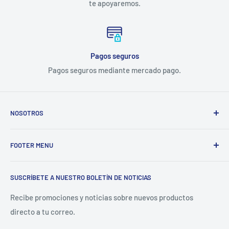
te apoyaremos.
Pagos seguros
Pagos seguros mediante mercado pago.
NOSOTROS
Electrodomésticos Olvera
nace en el año 1997, con la idea
FOOTER MENU
de ofrecer refacciones para aparatos electrodomésticos y
equipos de cocina para toda la industria gastronómica,
Inicio
restaurantera e industrial.
SUSCRÍBETE A NUESTRO BOLETÍN DE NOTICIAS
Catálogo
La Empresa
Recibe promociones y noticias sobre nuevos productos
directo a tu correo.
Contacto
Sucursales