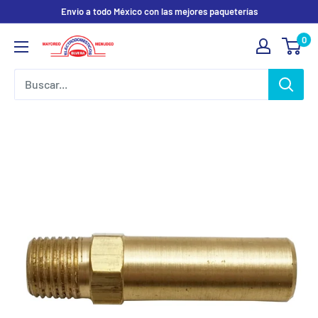
Ir
Envio a todo México con las mejores paqueterías
directamente
0
Electrodomesticos
al
Olvera
contenido