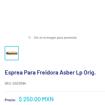
Clic en la imagen para aumentar
Esprea Para Freidora Asber Lp Orig.
SKU:
GAES084
Precio
$ 250.00 MXN
Precio:
de