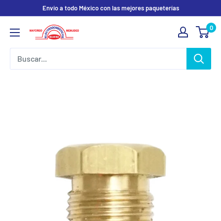
Ir
Envio a todo México con las mejores paqueterías
directamente
0
Electrodomesticos
al
Olvera
contenido