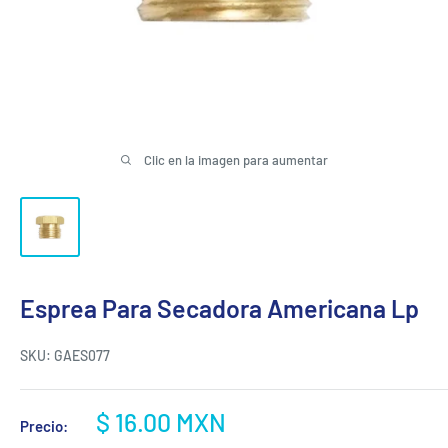
Clic en la imagen para aumentar
Esprea Para Secadora Americana Lp
SKU:
GAES077
Precio
$ 16.00 MXN
Precio:
de