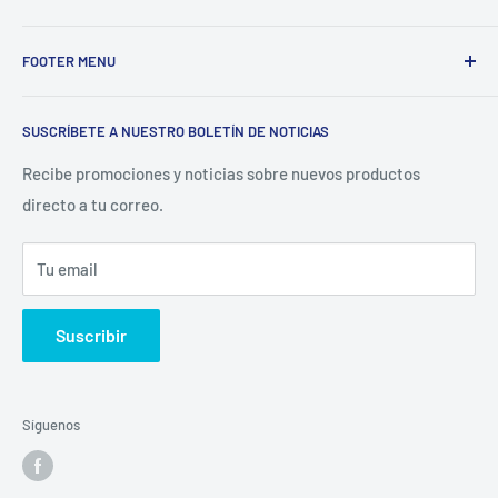
Electrodomésticos Olvera
nace en el año 1997, con la idea
FOOTER MENU
de ofrecer refacciones para aparatos electrodomésticos y
equipos de cocina para toda la industria gastronómica,
Inicio
restaurantera e industrial.
SUSCRÍBETE A NUESTRO BOLETÍN DE NOTICIAS
Catálogo
La Empresa
Recibe promociones y noticias sobre nuevos productos
directo a tu correo.
Contacto
Sucursales
Tu email
Buscar
Suscribir
Síguenos