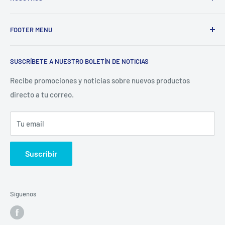
Electrodomésticos Olvera
nace en el año 1997, con la idea
FOOTER MENU
de ofrecer refacciones para aparatos electrodomésticos y
equipos de cocina para toda la industria gastronómica,
Inicio
restaurantera e industrial.
SUSCRÍBETE A NUESTRO BOLETÍN DE NOTICIAS
Catálogo
La Empresa
Recibe promociones y noticias sobre nuevos productos
directo a tu correo.
Contacto
Sucursales
Tu email
Buscar
Suscribir
Síguenos