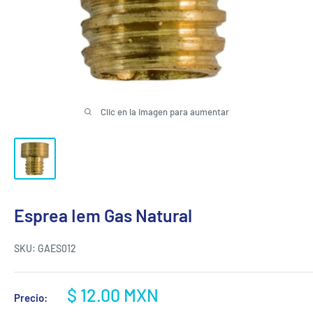
Clic en la imagen para aumentar
Esprea Iem Gas Natural
SKU:
GAES012
Precio
$ 12.00 MXN
Precio:
de