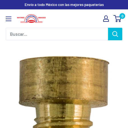
Ir
Envio a todo México con las mejores paqueterías
directamente
0
Electrodomesticos
al
Olvera
contenido