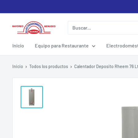
Ir
directamente
al
Electrodomesticos
contenido
Olvera
Inicio
Equipo para Restaurante
Electrodomést
Inicio
Todos los productos
Calentador Deposito Rheem 76 L