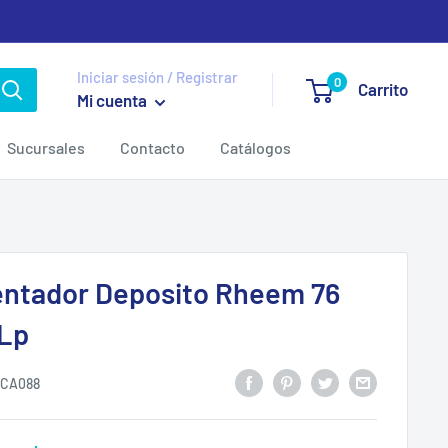
Iniciar sesión / Registrar
0
Carrito
Mi cuenta
Sucursales
Contacto
Catálogos
entador Deposito Rheem 76
 Lp
CA088