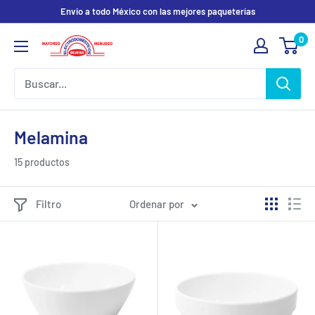
Ir
Envio a todo México con las mejores paqueterías
directamente
0
Electrodomesticos
al
Olvera
contenido
Melamina
15 productos
Filtro
Ordenar por