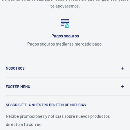
te apoyaremos.
Pagos seguros
Pagos seguros mediante mercado pago.
NOSOTROS
Electrodomésticos Olvera
nace en el año 1997, con la idea
FOOTER MENU
de ofrecer refacciones para aparatos electrodomésticos y
equipos de cocina para toda la industria gastronómica,
Inicio
restaurantera e industrial.
SUSCRÍBETE A NUESTRO BOLETÍN DE NOTICIAS
Catálogo
La Empresa
Recibe promociones y noticias sobre nuevos productos
directo a tu correo.
Contacto