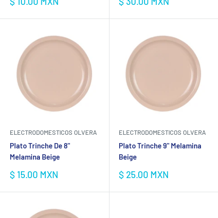
Precio
Precio
$ 10.00 MXN
$ 30.00 MXN
de
de
venta
venta
ELECTRODOMESTICOS OLVERA
ELECTRODOMESTICOS OLVERA
Plato Trinche De 8"
Plato Trinche 9" Melamina
Melamina Beige
Beige
Precio
Precio
$ 15.00 MXN
$ 25.00 MXN
de
de
venta
venta