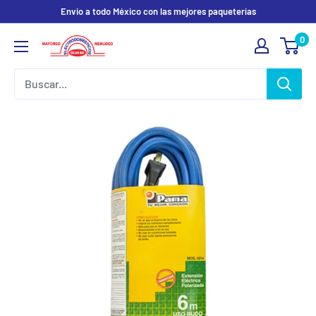
Ir
Envio a todo México con las mejores paqueterías
directamente
0
Electrodomesticos
al
Olvera
contenido