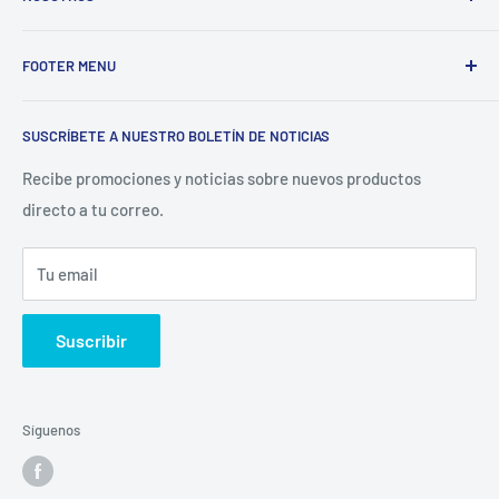
Electrodomésticos Olvera
nace en el año 1997, con la idea
FOOTER MENU
de ofrecer refacciones para aparatos electrodomésticos y
equipos de cocina para toda la industria gastronómica,
Inicio
restaurantera e industrial.
SUSCRÍBETE A NUESTRO BOLETÍN DE NOTICIAS
Catálogo
La Empresa
Recibe promociones y noticias sobre nuevos productos
directo a tu correo.
Contacto
Sucursales
Tu email
Buscar
Suscribir
Síguenos