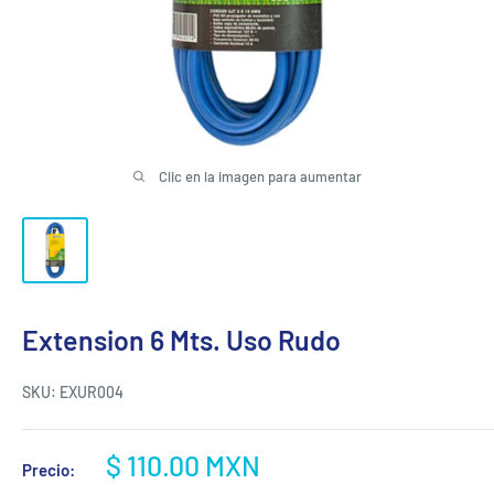
Clic en la imagen para aumentar
Extension 6 Mts. Uso Rudo
SKU:
EXUR004
Precio
$ 110.00 MXN
Precio:
de