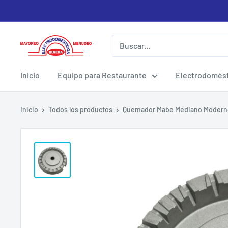
Ir
directamente
al
Electrodomesticos
contenido
Olvera
Inicio
Equipo para Restaurante
Electrodomést
Inicio
Todos los productos
Quemador Mabe Mediano Modern