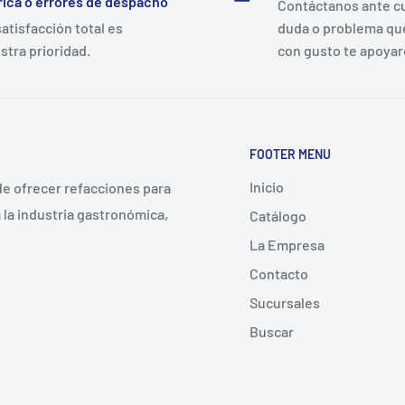
rica o errores de despacho
Contáctanos ante c
satisfacción total es
duda o problema qu
stra prioridad.
con gusto te apoya
FOOTER MENU
Inicio
 de ofrecer refacciones para
la industria gastronómica,
Catálogo
La Empresa
Contacto
Sucursales
Buscar