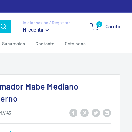
Iniciar sesión / Registrar
0
Carrito
Mi cuenta
Sucursales
Contacto
Catálogos
mador Mabe Mediano
erno
MA143