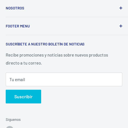
NOSOTROS
Electrodomésticos Olvera
nace en el año 1997, con la idea
FOOTER MENU
de ofrecer refacciones para aparatos electrodomésticos y
equipos de cocina para toda la industria gastronómica,
Inicio
restaurantera e industrial.
SUSCRÍBETE A NUESTRO BOLETÍN DE NOTICIAS
Catálogo
La Empresa
Recibe promociones y noticias sobre nuevos productos
directo a tu correo.
Contacto
Sucursales
Tu email
Buscar
Suscribir
Síguenos