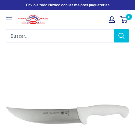
Ir
Envio a todo México con las mejores paqueterías
directamente
0
Electrodomesticos
al
Olvera
contenido