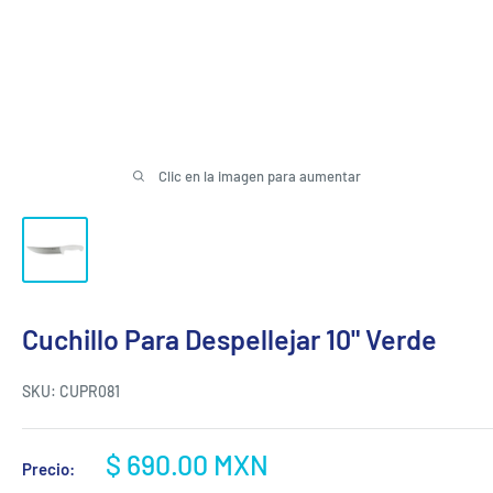
Clic en la imagen para aumentar
Cuchillo Para Despellejar 10" Verde
SKU:
CUPR081
Precio
$ 690.00 MXN
Precio:
de