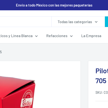
Envio a todo México con las mejores paqueterías
Todas las categorias
icos y Línea Blanca
Refacciones
La Empresa
05
Pilo
705
SKU:
CO