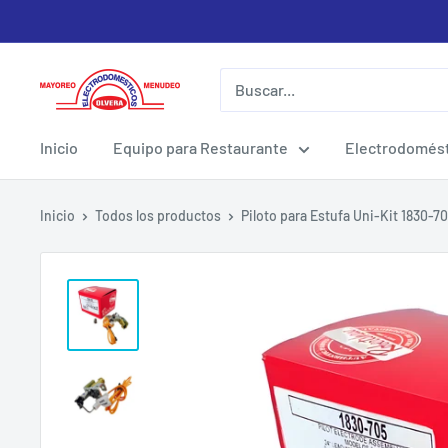
Ir
directamente
al
Electrodomesticos
contenido
Olvera
Inicio
Equipo para Restaurante
Electrodomést
Inicio
Todos los productos
Piloto para Estufa Uni-Kit 1830-7