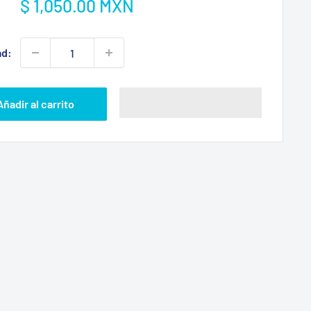
Precio
$ 1,050.00 MXN
:
de
venta
ad:
Añadir al carrito