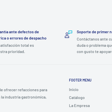
antía ante defectos de
Soporte de primer n
rica o errores de despacho
Contáctanos ante c
satisfacción total es
duda o problema qu
stra prioridad.
con gusto te apoya
FOOTER MENU
Inicio
 de ofrecer refacciones para
la industria gastronómica,
Catálogo
La Empresa