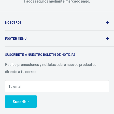
Pagos seguros mediante mercado pago.
NOSOTROS
Electrodomésticos Olvera
nace en el año 1997, con la idea
FOOTER MENU
de ofrecer refacciones para aparatos electrodomésticos y
equipos de cocina para toda la industria gastronómica,
Inicio
restaurantera e industrial.
SUSCRÍBETE A NUESTRO BOLETÍN DE NOTICIAS
Catálogo
La Empresa
Recibe promociones y noticias sobre nuevos productos
directo a tu correo.
Contacto
Sucursales
Tu email
Buscar
Suscribir