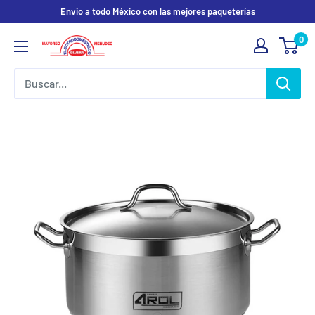
Ir
Envio a todo México con las mejores paqueterías
directamente
0
Electrodomesticos
al
Olvera
contenido