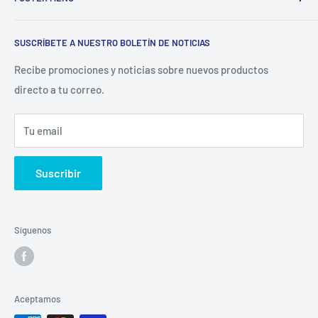
de ofrecer refacciones para aparatos electrodomésticos y
equipos de cocina para toda la industria gastronómica,
Inicio
restaurantera e industrial.
SUSCRÍBETE A NUESTRO BOLETÍN DE NOTICIAS
Catálogo
La Empresa
Recibe promociones y noticias sobre nuevos productos
directo a tu correo.
Contacto
Sucursales
Tu email
Buscar
Suscribir
Síguenos
Aceptamos