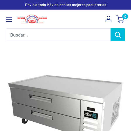
Ir
Envio a todo México con las mejores paqueterías
directamente
0
Electrodomesticos
al
Olvera
contenido