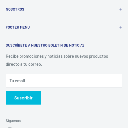
NOSOTROS
Electrodomésticos Olvera
nace en el año 1997, con la idea
FOOTER MENU
de ofrecer refacciones para aparatos electrodomésticos y
equipos de cocina para toda la industria gastronómica,
Inicio
restaurantera e industrial.
SUSCRÍBETE A NUESTRO BOLETÍN DE NOTICIAS
Catálogo
La Empresa
Recibe promociones y noticias sobre nuevos productos
directo a tu correo.
Contacto
Sucursales
Tu email
Buscar
Suscribir
Síguenos