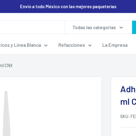
Envio a todo México con las mejores paqueterías
Todas las categorias
icos y Línea Blanca
Refacciones
La Empresa
 ml CNX
Adh
ml 
SKU:
FE