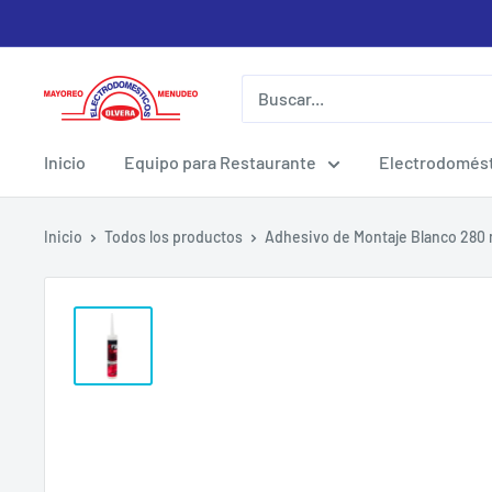
Ir
directamente
al
Electrodomesticos
contenido
Olvera
Inicio
Equipo para Restaurante
Electrodomést
Inicio
Todos los productos
Adhesivo de Montaje Blanco 280