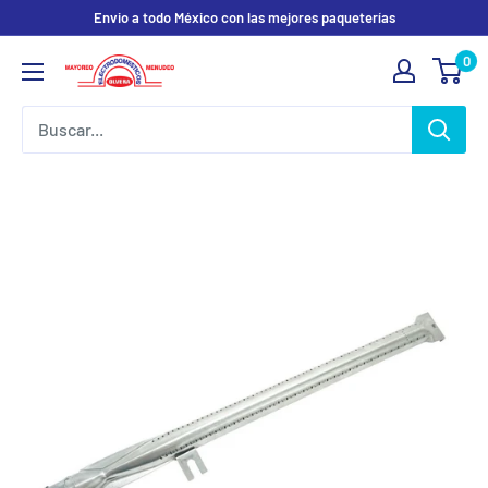
Ir
Envio a todo México con las mejores paqueterías
directamente
0
Electrodomesticos
al
Olvera
contenido