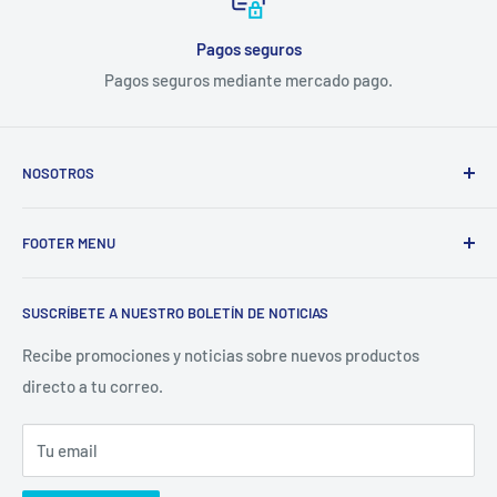
Pagos seguros
Pagos seguros mediante mercado pago.
NOSOTROS
Electrodomésticos Olvera
nace en el año 1997, con la idea
FOOTER MENU
de ofrecer refacciones para aparatos electrodomésticos y
equipos de cocina para toda la industria gastronómica,
Inicio
restaurantera e industrial.
SUSCRÍBETE A NUESTRO BOLETÍN DE NOTICIAS
Catálogo
La Empresa
Recibe promociones y noticias sobre nuevos productos
directo a tu correo.
Contacto
Sucursales
Tu email
Buscar