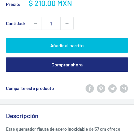
Precio
$ 210.00 MXN
Precio:
de
venta
Cantidad:
Añadir al carrito
Comprar ahora
Comparte este producto
Descripción
Este
quemador flauta de acero inoxidable
de
57 cm
ofrece