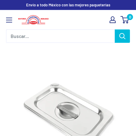
Ir
Envio a todo México con las mejores paqueterías
directamente
0
Electrodomesticos
al
Olvera
contenido