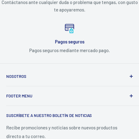
Contáctanos ante cualquier duda o problema que tengas, con gusto
te apoyaremos.
Pagos seguros
Pagos seguros mediante mercado pago.
NOSOTROS
Electrodomésticos Olvera
nace en el año 1997, con la idea
FOOTER MENU
de ofrecer refacciones para aparatos electrodomésticos y
equipos de cocina para toda la industria gastronómica,
Inicio
restaurantera e industrial.
SUSCRÍBETE A NUESTRO BOLETÍN DE NOTICIAS
Catálogo
La Empresa
Recibe promociones y noticias sobre nuevos productos
directo a tu correo.
Contacto