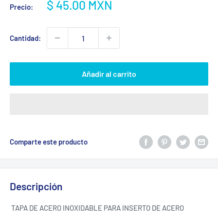
Precio
$ 45.00 MXN
Precio:
de
venta
Cantidad:
Añadir al carrito
Comparte este producto
Descripción
 TAPA DE ACERO INOXIDABLE PARA INSERTO DE ACERO 