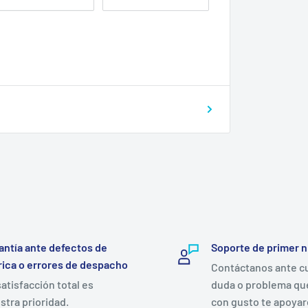
antía ante defectos de
Soporte de primer n
rica o errores de despacho
Contáctanos ante c
satisfacción total es
duda o problema qu
stra prioridad.
con gusto te apoya