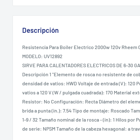
Descripción
Resistencia Para Boiler Electrico 2000w 120v Rheem O
MODELO: UV12892
SIRVE PARA CALENTADORES ELECTRICOS DE 6-30 G
Descripción 1 "Elemento de rosca no resistente de co
densidad de vatios: HWD Voltaje de entrada (V): 120 P
vatios a 120 V (W / pulgada cuadrada): 170 Material ext
Resistor: No Configuración: Recta Diámetro del elemen
brida a punta (in.): 7.54 Tipo de montaje: Roscado Tama
1-9 / 32 Tamaño nominal de la rosca - (in): 1 Hilos por 
de serie: NPSM Tamaño de la cabeza hexagonal: a través