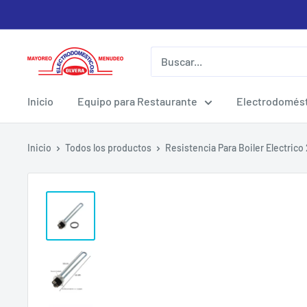
Ir
directamente
al
Electrodomesticos
contenido
Olvera
Inicio
Equipo para Restaurante
Electrodomést
Inicio
Todos los productos
Resistencia Para Boiler Electrico 