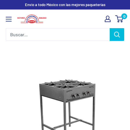
Ir
Envio a todo México con las mejores paqueterías
directamente
0
Electrodomesticos
al
Olvera
contenido