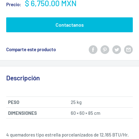
Precio
$ 6,750.00 MXN
Precio:
de
venta
Contactanos
Comparte este producto
Descripción
PESO
25 kg
DIMENSIONES
60 × 60 × 85 cm
4 quemadores tipo estrella porcelanizados de 12,165 BTU/Hr.