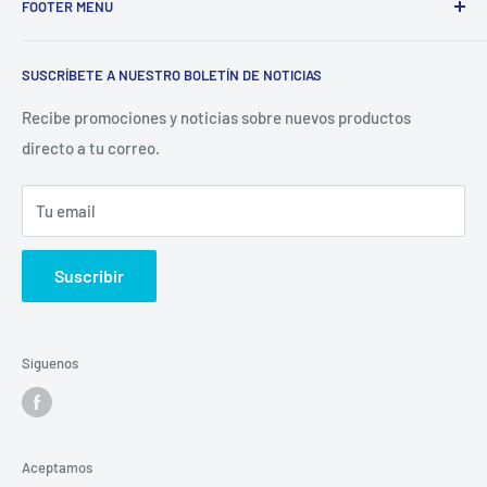
FOOTER MENU
de ofrecer refacciones para aparatos electrodomésticos y
equipos de cocina para toda la industria gastronómica,
Inicio
restaurantera e industrial.
SUSCRÍBETE A NUESTRO BOLETÍN DE NOTICIAS
Catálogo
La Empresa
Recibe promociones y noticias sobre nuevos productos
directo a tu correo.
Contacto
Sucursales
Tu email
Buscar
Suscribir
Síguenos
Aceptamos