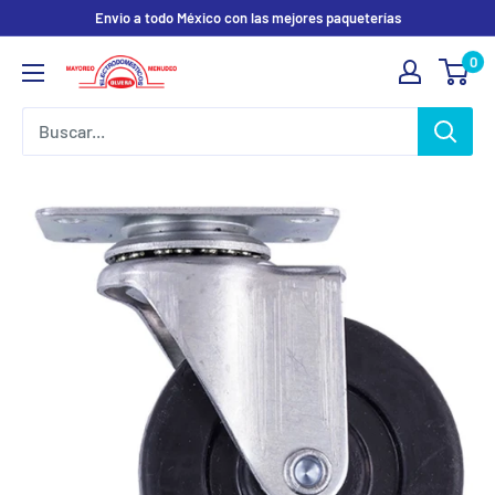
Ir
Envio a todo México con las mejores paqueterías
directamente
0
Electrodomesticos
al
Olvera
contenido