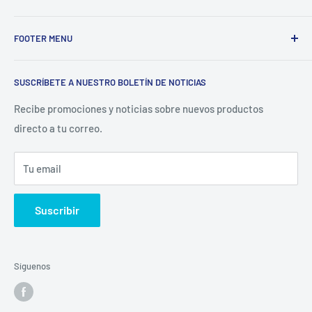
Electrodomésticos Olvera
nace en el año 1997, con la idea
FOOTER MENU
de ofrecer refacciones para aparatos electrodomésticos y
equipos de cocina para toda la industria gastronómica,
Inicio
restaurantera e industrial.
SUSCRÍBETE A NUESTRO BOLETÍN DE NOTICIAS
Catálogo
La Empresa
Recibe promociones y noticias sobre nuevos productos
directo a tu correo.
Contacto
Sucursales
Tu email
Buscar
Suscribir
Síguenos