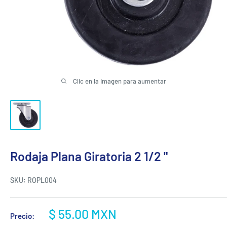
Clic en la imagen para aumentar
Rodaja Plana Giratoria 2 1/2 "
SKU:
ROPL004
Precio
$ 55.00 MXN
Precio:
de