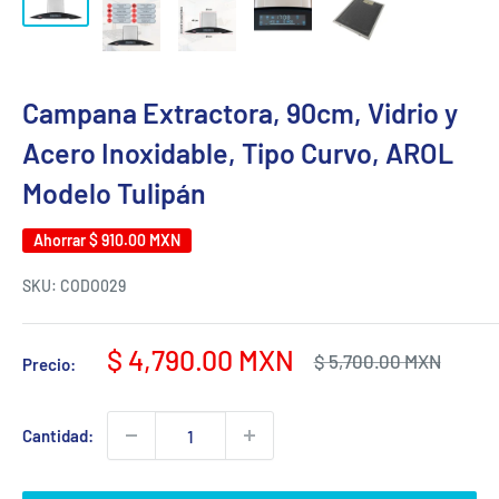
Campana Extractora, 90cm, Vidrio y
Acero Inoxidable, Tipo Curvo, AROL
Modelo Tulipán
Ahorrar
$ 910.00 MXN
SKU:
CODO029
Precio
$ 4,790.00 MXN
Precio
$ 5,700.00 MXN
Precio:
habitual
de
venta
Cantidad: