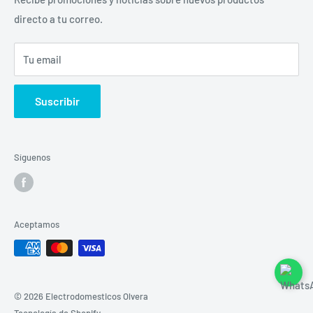
directo a tu correo.
Contacto
Sucursales
Tu email
Buscar
Suscribir
Síguenos
Aceptamos
© 2026 Electrodomesticos Olvera