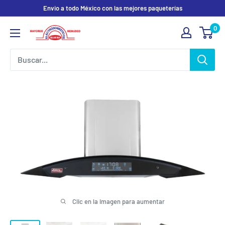
Ir
Envio a todo México con las mejores paqueterías
directamente
0
Electrodomesticos
al
Olvera
contenido
Clic en la imagen para aumentar