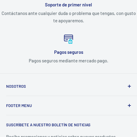
Soporte de primer nivel
Contáctanos ante cualquier duda o problema que tengas, con gusto
te apoyaremos.
Pagos seguros
Pagos seguros mediante mercado pago.
NOSOTROS
Electrodomésticos Olvera
nace en el año 1997, con la idea
FOOTER MENU
de ofrecer refacciones para aparatos electrodomésticos y
equipos de cocina para toda la industria gastronómica,
Inicio
restaurantera e industrial.
SUSCRÍBETE A NUESTRO BOLETÍN DE NOTICIAS
Catálogo
La Empresa
Recibe promociones y noticias sobre nuevos productos